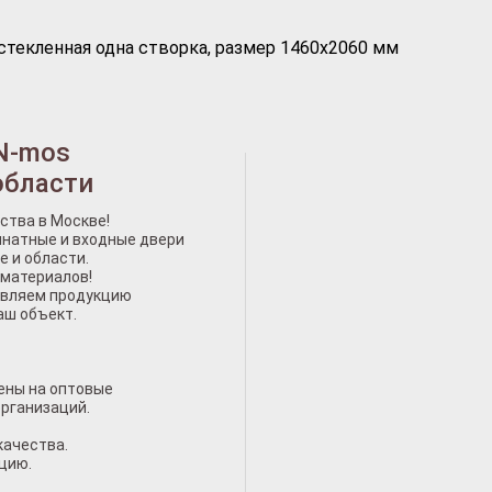
стекленная одна створка, размер 1460х2060 мм
N-mos
области
ства в Москве!
натные и входные двери
е и области.
 материалов!
авляем продукцию
аш объект.
ены на оптовые
организаций.
качества.
цию.