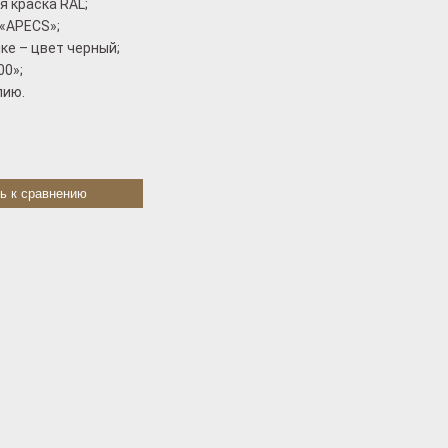
 краска RAL;
«АРЕCS»;
ке – цвет черный;
00»;
лию.
ь к сравнению