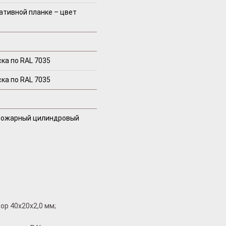
ативной планке – цвет
ка по RAL 7035
ка по RAL 7035
пожарный цилиндровый
ор 40x20x2,0 мм;