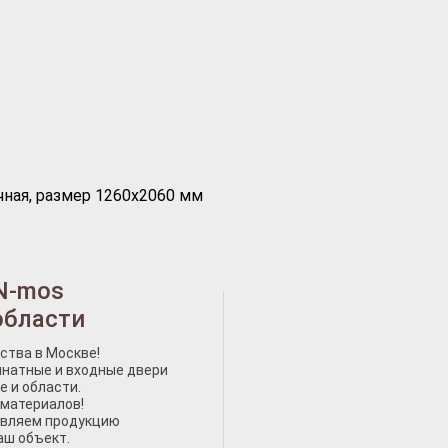
чная, размер 1260х2060 мм
N-mos
области
ства в Москве!
натные и входные двери
е и области.
 материалов!
авляем продукцию
аш объект.