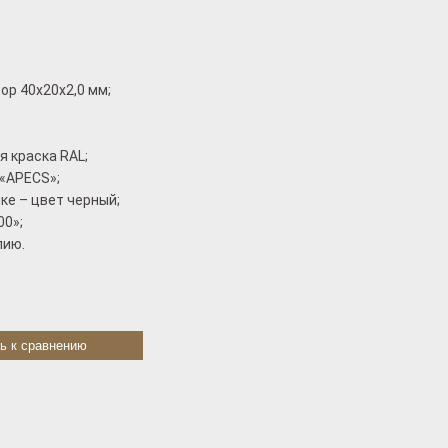
ор 40x20x2,0 мм;
 краска RAL;
«АРЕCS»;
ке – цвет черный;
00»;
лию.
ь к сравнению