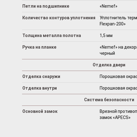
Петли на подшипнике
«Nemef»
Количество контуров уплотнения
Уплотнитель терм
Flexpan-200»
Толщина металла полотна
1,5 мм
Ручка на планке
«Nemef» на декор
черный
Отделка двери
Отделка снаружи
Порошковая окрас
Отделка внутри
Порошковая окрас
Система безопасности
Основной замок
Врезной противо
замок «АРЕCS»