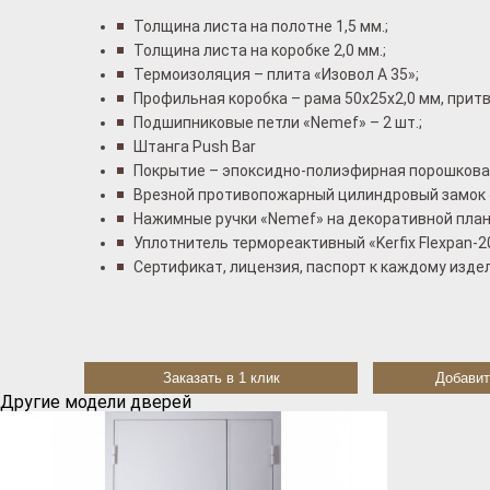
Толщина листа на полотне 1,5 мм.;
Толщина листа на коробке 2,0 мм.;
Термоизоляция – плита «Изовол А 35»;
Профильная коробка – рама 50x25x2,0 мм, притв
Подшипниковые петли «Nemef» – 2 шт.;
Штанга Push Bar
Покрытие – эпоксидно-полиэфирная порошковая
Врезной противопожарный цилиндровый замок 
Нажимные ручки «Nemef» на декоративной план
Уплотнитель термореактивный «Kerfix Flexpan-2
Сертификат, лицензия, паспорт к каждому изде
Заказать в 1 клик
Добавит
Другие модели дверей