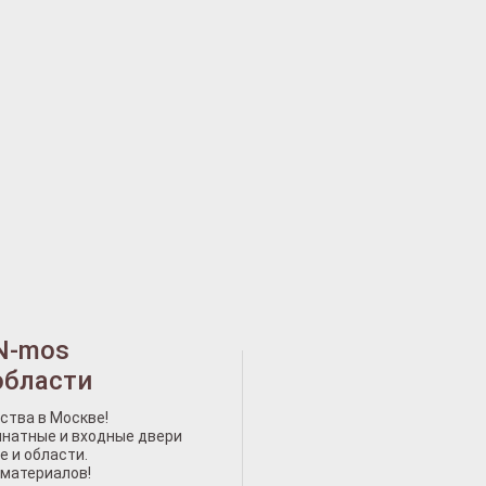
N-mos
области
ства в Москве!
натные и входные двери
е и области.
 материалов!