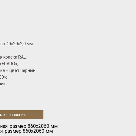
ор 40x20x2,0 мм;
 краска RAL;
«FUARO»;
ке – цвет черный;
00»;
лию.
ь к сравнению
я, размер 860х2060 мм