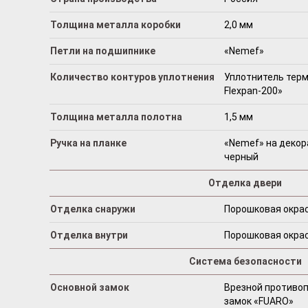
Толщина металла коробки
2,0 мм
Петли на подшипнике
«Nemef»
Количество контуров уплотнения
Уплотнитель терм
Flexpan-200»
Толщина металла полотна
1,5 мм
Ручка на планке
«Nemef» на декор
черный
Отделка двери
Отделка снаружи
Порошковая окрас
Отделка внутри
Порошковая окрас
Система безопасности
Основной замок
Врезной противо
замок «FUARO»