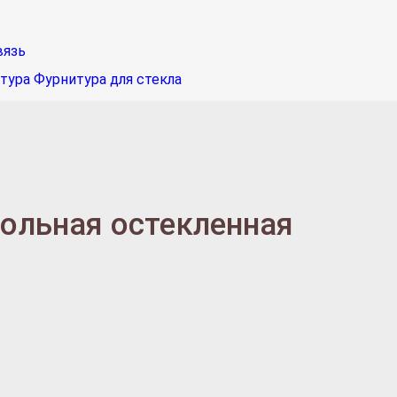
вязь
тура
Фурнитура для стекла
польная остекленная