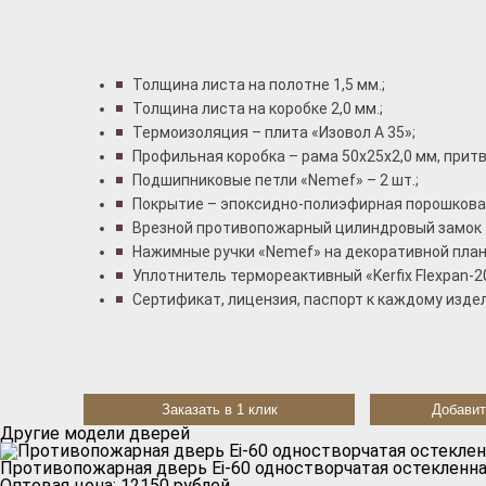
Толщина листа на полотне 1,5 мм.;
Толщина листа на коробке 2,0 мм.;
Термоизоляция – плита «Изовол А 35»;
Профильная коробка – рама 50x25x2,0 мм, притв
Подшипниковые петли «Nemef» – 2 шт.;
Покрытие – эпоксидно-полиэфирная порошковая
Врезной противопожарный цилиндровый замок 
Нажимные ручки «Nemef» на декоративной план
Уплотнитель термореактивный «Kerfix Flexpan-2
Сертификат, лицензия, паспорт к каждому изде
Заказать в 1 клик
Добавит
Другие модели дверей
Противопожарная дверь Ei-60 одностворчатая остекленна
Оптовая цена:
12150
рублей